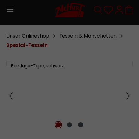
Zum Hauptinhalt springen
Du hast 0
Unser Onlineshop
Fesseln & Manschetten
Spezial-Fesseln
Bildergalerie überspringen