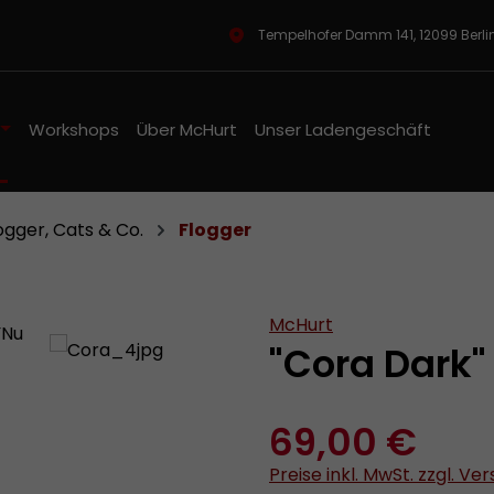
Tempelhofer Damm 141, 12099 Berl
Workshops
Über McHurt
Unser Ladengeschäft
ogger, Cats & Co.
Flogger
McHurt
"Cora Dark"
69,00 €
Preise inkl. MwSt. zzgl. V