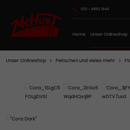
m Hauptinhalt springen
Zur Suche springen
Zur Hauptnavigation springen
030 - 4882 1644
Home
Unser Onlineshop
Unser Onlineshop
Peitschen und vieles mehr
Fl
Bildergalerie überspringen