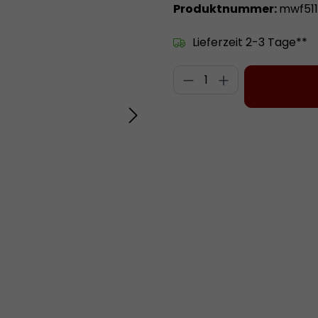
Produktnummer:
mwf511
Lieferzeit 2-3 Tage**
Produkt Anzahl: 
Zum Merkzettel hinzufügen