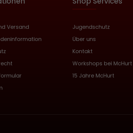
ationen
Shop Services
nd Versand
Jugendschutz
deninformation
Über uns
tz
Kontakt
recht
Workshops bei McHurt
formular
15 Jahre McHurt
m