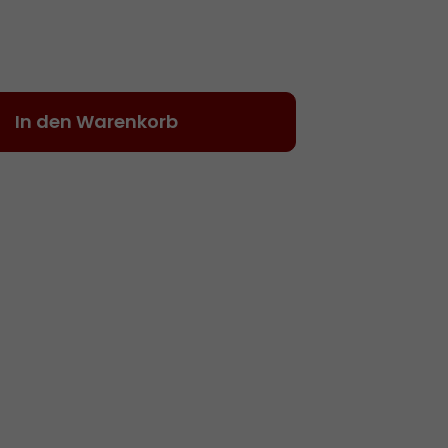
Gib den gewünschten Wert ein oder be
In den Warenkorb