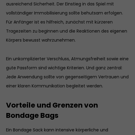
130 cm bis 135 cm bis 145 cm bis 155 cm
ausreichend Sicherheit. Der Einstieg in das Spiel mit
Zentimeter Lieferumfang: Gurtset,
60 cm
Gesäßumfang bis 120 cm bis 125 cm bis
bestehend aus 8 genähten Ledergurten
vollständiger Immobilisierung sollte behutsam erfolgen.
130 cm bis 135 cm bis 145 cm bis 155 cm
in folgenden Längen: 1 Ledergurt in X-
Für Anfänger ist es hilfreich, zunächst mit kürzeren
Knöchelumfang bis 52 cm bis 52 cm bis
LARGE: 145 cm, in XX-LARGE: 160 cm 3
55 cm bis 58 cm bis 60 cm bis 60 cm
Tragezeiten zu beginnen und die Reaktionen des eigenen
Ledergurte in X-LARGE: 120 cm, in XX-
Körpers bewusst wahrzunehmen.
LARGE: 140 cm 2 Ledergurte in X-LARGE:
85 cm, in XX-LARGE: 100 cm 2 Ledergurte
in X-LARGE: 75 cm, in XX-LARGE: 90 cm
Ein unkomplizierter Verschluss, Atmungsfreiheit sowie eine
gute Passform sind wichtige Kriterien. Und ganz zentral:
Jede Anwendung sollte von gegenseitigem Vertrauen und
einer klaren Kommunikation begleitet werden.
Vorteile und Grenzen von
Bondage Bags
Ein Bondage Sack kann intensive körperliche und