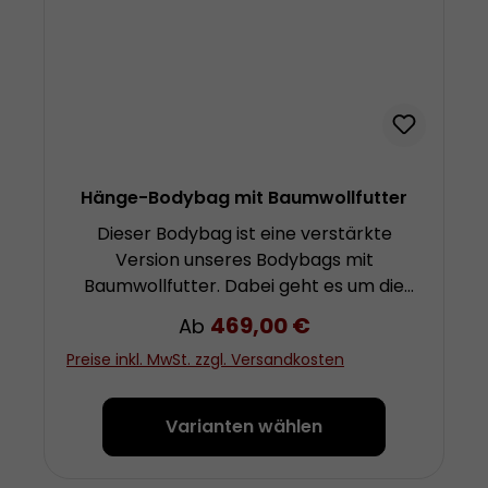
Hänge-Bodybag mit Baumwollfutter
Dieser Bodybag ist eine verstärkte
Version unseres Bodybags mit
Baumwollfutter. Dabei geht es um die
Möglichkeit, eine Person stehend oder
Regulärer Preis:
469,00 €
Ab
liegend in dem Bodybag aufhängen zu
Preise inkl. MwSt. zzgl. Versandkosten
können. Zu diesem Zweck haben wir
einen stabilen Nylongurt in voller Länge
unter den seitlichen D-Ringen von der
Varianten wählen
linken Schulter unter den Füßen hindurch
bis zur rechten Schulter vernäht. Die Last