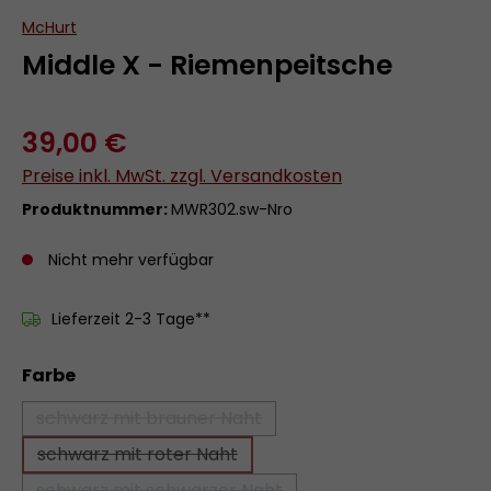
McHurt
Middle X - Riemenpeitsche
39,00 €
Preise inkl. MwSt. zzgl. Versandkosten
Produktnummer:
MWR302.sw-Nro
Nicht mehr verfügbar
Lieferzeit 2-3 Tage**
auswählen
Farbe
schwarz mit brauner Naht
(Diese Option ist zurzeit nicht verfügbar.)
schwarz mit roter Naht
(Diese Option ist zurzeit nicht verfügbar.)
schwarz mit schwarzer Naht