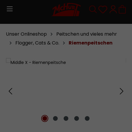
Zum Hauptinhalt springen
Du hast 0
Unser Onlineshop
Peitschen und vieles mehr
Flogger, Cats & Co.
Riemenpeitschen
Bildergalerie überspringen