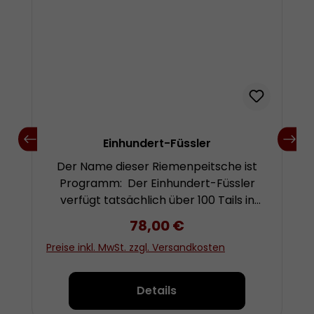
Einhundert-Füssler
Der Name dieser Riemenpeitsche ist
Programm: Der Einhundert-Füssler
verfügt tatsächlich über 100 Tails in
Form dünner Lederschnüre. Die Wirkung
Regulärer Preis:
78,00 €
der Peitsche ist einerseits recht giftig-
Preise inkl. MwSt. zzgl. Versandkosten
zeckend, andererseits aber auch
ziemlich wuchtig durch die Masse der
Tails. Treffen vorwiegend die Spitzen
Details
der Lederschnüre das Ziel, so kommt