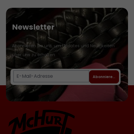
Millimeter ist. Für die „Share“-Einsätze
passt dieser Harness jedoch nicht.
Bestechend sind vor allem der
Newsletter
besonders komfortable Sitz und ein
sicherer Halt für die Plugs. Den guten
Tragekomfort erreichen wir durch die
Abonnieren Sie uns, um Updates und Neuigkeiten
Kombination von Riemen, die aus
über uns zu erhalten
weichem Bekleidungsleder genäht
werden, und einem breiter
geschnittenen Rückenteil. Den sicheren
Abonnieren
Halt gewährleistet ein etwas fester
gearbeitetes Vorderteil, in dem der
Stub von austauschbaren Metallringen
gehalten wird. Der Fuß des Stub liegt
offen auf der Haut und stimuliert direkt
den Schambereich der Trägerin. Die
Schnallen im Hüft- und Schrittbereich
gewährleisten eine optimale Anpassung