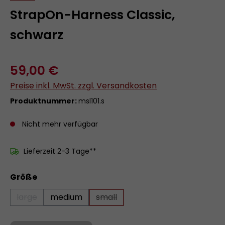
StrapOn-Harness Classic,
schwarz
59,00 €
Preise inkl. MwSt. zzgl. Versandkosten
Produktnummer:
msl101.s
Nicht mehr verfügbar
Lieferzeit 2-3 Tage**
auswählen
Größe
large
medium
small
(Diese Option ist zurzeit nicht verfügbar.)
(Diese Option ist zurzeit nicht ver