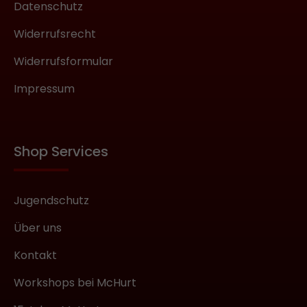
Datenschutz
für Damen-Größen 44/46 bis 52
Lieferumfang: 1 StrapOn-Harness in der
Widerrufsrecht
gewählten Grösse (Einsätze sind nicht
im Lieferumfang enthalten, bitte
Widerrufsformular
separat bestellen!)
Impressum
Shop Services
Jugendschutz
Über uns
Kontakt
Workshops bei McHurt