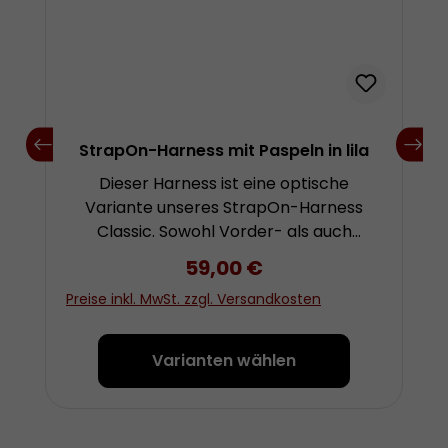
StrapOn-Harness mit Paspeln in lila
Dieser Harness ist eine optische
Variante unseres StrapOn-Harness
Classic. Sowohl Vorder- als auch
Rückenteil sind mit lila-farbenen
Regulärer Preis:
59,00 €
Paspeln eingefasst und die Nähte
Preise inkl. MwSt. zzgl. Versandkosten
entsprechend abgesetzt. Den
StrapOn-Harness Classic haben wir
speziell auf die „Stubs“-Serie von Fun
Varianten wählen
Factory abgestimmt. Er kann aber auch
mit allen anderen Dildos und Plugs
benutzt werden, sofern der
Durchmesser nicht weiter als ca. 44