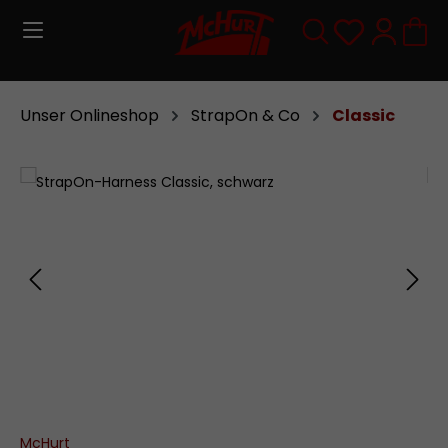
Zum Hauptinhalt springen
Du hast 0
Unser Onlineshop
StrapOn & Co
Classic
Bildergalerie überspringen
McHurt