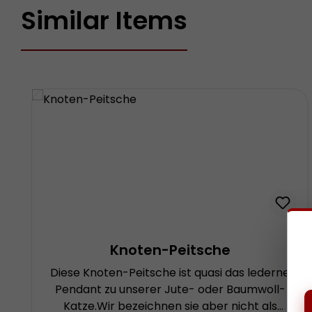
Similar Items
Produktgalerie überspringen
Knoten-Peitsche
Diese Knoten-Peitsche ist quasi das lederne
Pendant zu unserer Jute- oder Baumwoll-
Katze.Wir bezeichnen sie aber nicht als