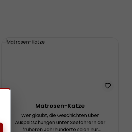
Matrosen-Katze
Wer glaubt, die Geschichten über
Auspeitschungen unter Seefahrern der
früheren Jahrhunderte seien nur