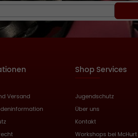
sei noch erwähnt, dass die Jute- und die
Baumwoll-Katze natürlich vegan sind, falls
Sie ein Problem mit tierischen Produkten
haben und Leder nicht mögen! Für Leder-
Freunde bieten wir als Pendant unsere aus
Leder gebauten Knoten-Peitschen (Artikel-
Nr. MWK311) an.
ationen
Shop Services
nd Versand
Jugendschutz
deninformation
Über uns
tz
Kontakt
recht
Workshops bei McHurt