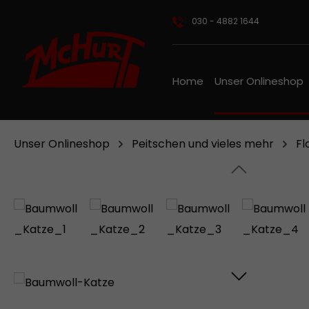
m Hauptinhalt springen
Zur Suche springen
Zur Hauptnavigation springen
030 - 4882 1644
Home
Unser Onlineshop
Unser Onlineshop
Peitschen und vieles mehr
Fl
Bildergalerie überspringen