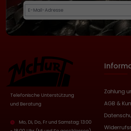
Unterschied entsteht durch die Dicke des
verwendeten Leders. Für die kleinere
Knoten-Peitsche verwenden wir ein nur etwa
1,5 Millimeter dickes Anilin-Leder, für die
grössere ein kräftigeres Dickleder. Gesamt-
Länge der kleinen Knoten-Peitsche ca. 48
Zentimeter, Durchmesser ca. 2,5
ZentimeterGesamt-Länge der grossen
Knoten-Peitsche ca. 50 Zentimeter,
Inform
Durchmesser ca. 3 ZentimeterGewicht ca.
130 bis 150 Gramm
Zahlung u
Telefonische Unterstützung
AGB & Kun
und Beratung
Datenschu
Mo, Di, Do, Fr und Samstag: 13:00
Widerrufs
- 18:00 Uhr (Mi und So geschlossen)