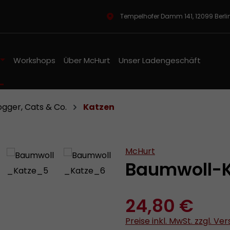
Tempelhofer Damm 141, 12099 Berl
Workshops
Über McHurt
Unser Ladengeschäft
ogger, Cats & Co.
Katzen
McHurt
Baumwoll-K
24,80 €
Preise inkl. MwSt. zzgl. V