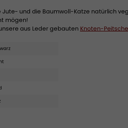
Jute- und die Baumwoll-Katze natürlich vegan
cht mögen!
t unsere aus Leder gebauten
Knoten-Peitschen
warz
ht
d
z