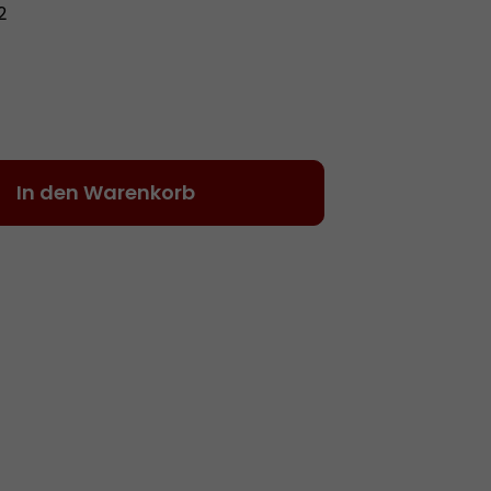
2
Gib den gewünschten Wert ein oder be
In den Warenkorb