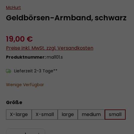
McHurt
Geldbörsen-Armband, schwarz
19,00 €
Preise inkl. MwSt. zzgl. Versandkosten
Produktnummer:
mal101.s
Lieferzeit 2-3 Tage**
Wenige Verfügbar
auswählen
Größe
X-large
X-small
large
medium
small
Produkt Anzahl: Gib den gewünschten 