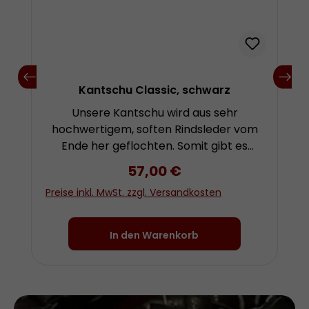
Kantschu Classic, schwarz
Unsere Kantschu wird aus sehr
hochwertigem, soften Rindsleder vom
Ende her geflochten. Somit gibt es
keinen Absatz zwischen dem
Regulärer Preis:
57,00 €
geflochtenen Teil und der Klatsche,
Preise inkl. MwSt. zzgl. Versandkosten
sondern einen nahtlosen Übergang.In
dieser klassischen Länge ist die
Kantschu außergewöhnlich gut zu
In den Warenkorb
händeln. Im Gegensatz zu
Bullenpeitschen, die durch den dünnen
Schlag am Ende knallen, macht die
Klatsche der Kantschu ein