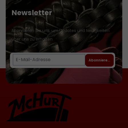
unverwechselbares Geräusch wie ein
langgezogenes Ploppen.Wer den
Newsletter
eigentümlichen, in die Tiefe gehenden
Schmerz der Kantschu einmal erfahren
hat, wird später alleine bei dem
Abonnieren Sie uns, um Updates und Neuigkeiten
Geräusch eine Gänsehaut bekommen.
über uns zu erhalten
Länge: ca. 70 Zentimeter zuzüglich
Klatsche ca. 15 x 3 Zentimeter
Abonnieren