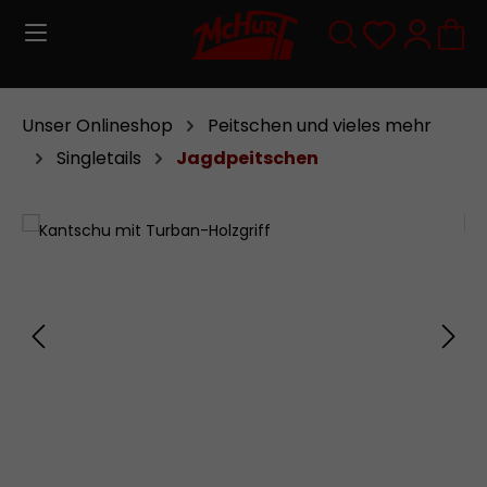
Zum Hauptinhalt springen
Du hast 0
Unser Onlineshop
Peitschen und vieles mehr
Singletails
Jagdpeitschen
Bildergalerie überspringen