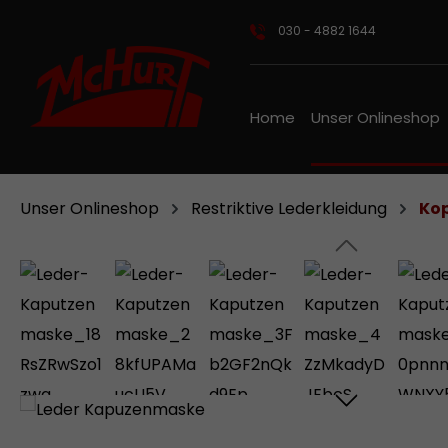
m Hauptinhalt springen
Zur Suche springen
Zur Hauptnavigation springen
030 - 4882 1644
Home
Unser Onlineshop
Unser Onlineshop
Restriktive Lederkleidung
Ko
Bildergalerie überspringen