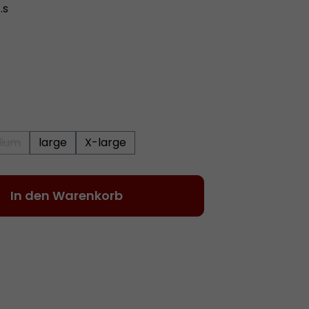
.s
ium
large
X-large
(Diese Option ist zurzeit nicht verfügbar.)
Gib den gewünschten Wert ein oder be
In den Warenkorb