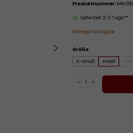
Produktnummer:
MRL581
Lieferzeit 2-3 Tage**
Wenige Verfügbar
auswählen
Größe
X-small
small
med
Produkt Anzahl: 
Zum Merkzettel hinzufügen