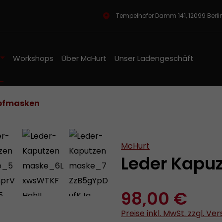
Tempelhofer Damm 141, 12099 Berl
Workshops
Über McHurt
Unser Ladengeschäft
pfmasken
McHurt
Leder Kap
98,00 €
Preise inkl. MwSt. zzgl. V