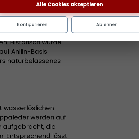
Alle Cookies akzeptieren
Konfigurieren
Ablehnen
ren. Historisch wurde
auf Anilin-Basis
ers naturbelassenes
t wasserlöslichen
appaleder werden auf
n aufgebracht, die
n. Entsprechend lässt