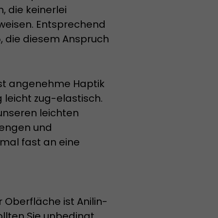
, die keinerlei
fweisen. Entsprechend
 5, die diesem Anspruch
erst angenehme Haptik
 leicht zug-elastisch.
 unseren leichten
 engen und
mal fast an eine
Oberfläche ist Anilin-
llten Sie unbedingt