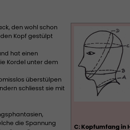
ack, den wohl schon
 den Kopf gestülpt
 und hat einen
die Kordel unter dem
omisslos überstülpen
dern schliesst sie mit
ungsphantasien,
elche die Spannung
C: Kopfumfang in