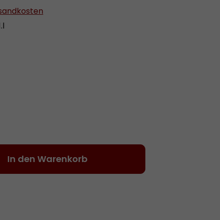
ersandkosten
.l
 ist zurzeit nicht verfügbar.)
Gib den gewünschten Wert ein oder be
In den Warenkorb