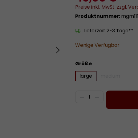
Preise inkl. MwSt. zzgl. V
Produktnummer:
mgm111
Lieferzeit 2-3 Tage**
Wenige Verfügbar
auswählen
Größe
large
medium
(Diese Option
Produkt Anzahl: 
Zum Merkzettel hinzufügen