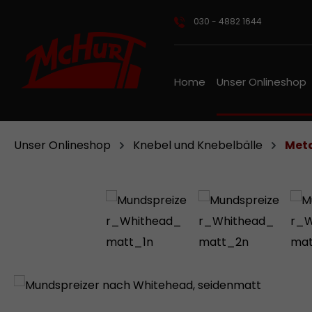
m Hauptinhalt springen
Zur Suche springen
Zur Hauptnavigation springen
030 - 4882 1644
Home
Unser Onlineshop
Unser Onlineshop
Knebel und Knebelbälle
Meta
Bildergalerie überspringen