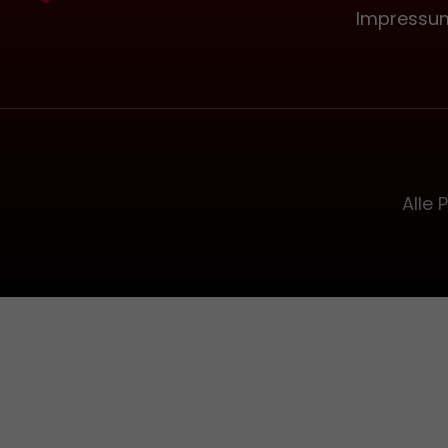
Innendurchmesser Large: ca. 52 Millimeter
Impressu
Außendurchmesser und 43 Millimeter
Innendurchmesser
Alle 