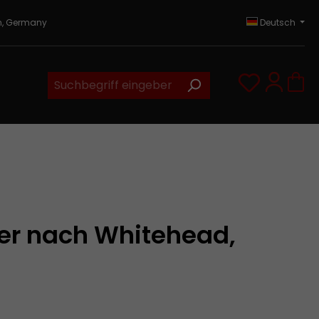
in, Germany
Deutsch
Du hast 0
er nach Whitehead,