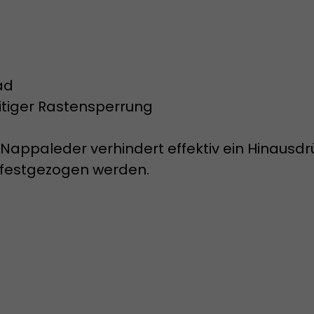
ad
itiger Rastensperrung
paleder verhindert effektiv ein Hinausdrüc
 festgezogen werden.