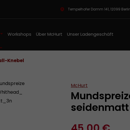
Tempelhofer Damm 141, 12099 Berl
Workshops
Über McHurt
Unser Ladengeschäft
ll-Knebel
McHurt
Mundspreiz
seidenmatt
45,00 €