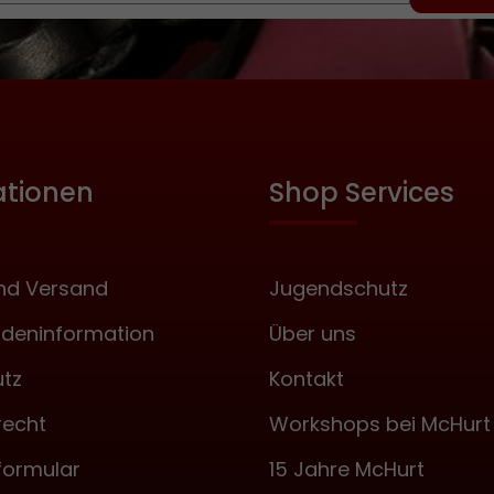
ationen
Shop Services
nd Versand
Jugendschutz
deninformation
Über uns
tz
Kontakt
recht
Workshops bei McHurt
formular
15 Jahre McHurt