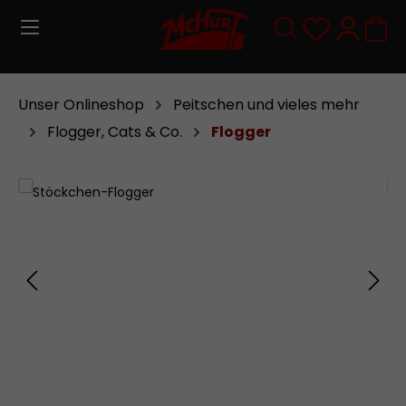
Zum Hauptinhalt springen
Du hast 0
Unser Onlineshop
Peitschen und vieles mehr
Flogger, Cats & Co.
Flogger
Bildergalerie überspringen