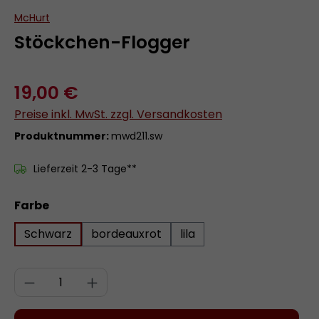
McHurt
Stöckchen-Flogger
19,00 €
Preise inkl. MwSt. zzgl. Versandkosten
Produktnummer:
mwd211.sw
Lieferzeit 2-3 Tage**
auswählen
Farbe
Schwarz
bordeauxrot
lila
Produkt Anzahl: Gib den gewünschten 