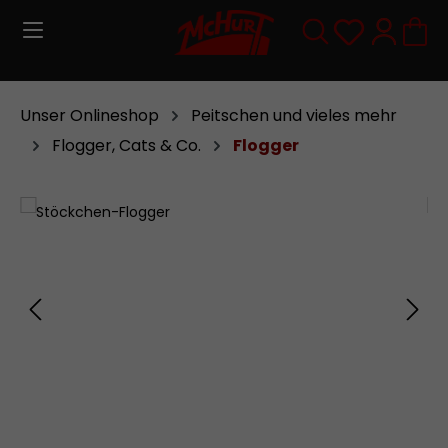
Zum Hauptinhalt springen
Du hast 0
Unser Onlineshop
Peitschen und vieles mehr
Flogger, Cats & Co.
Flogger
Bildergalerie überspringen