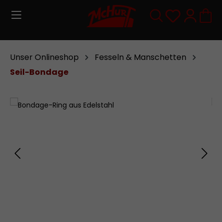
Zum Hauptinhalt springen
Du hast 0
Unser Onlineshop
Fesseln & Manschetten
Seil-Bondage
Bildergalerie überspringen