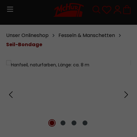
Zum Hauptinhalt springen
Du hast 0
Unser Onlineshop
Fesseln & Manschetten
Seil-Bondage
Bildergalerie überspringen