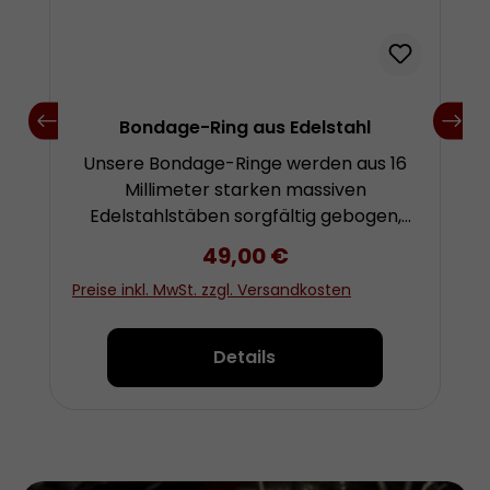
Bondage-Ring aus Edelstahl
Unsere Bondage-Ringe werden aus 16
Millimeter starken massiven
Edelstahlstäben sorgfältig gebogen,
verschweisst und anschließend auf
Regulärer Preis:
49,00 €
Hochglanz poliert. Die Schweissnähte
Preise inkl. MwSt. zzgl. Versandkosten
sind nicht fühlbar. Der Innen-
Durchmesser von ca. 20 Zentimetern
bietet im Vergleich zu kleineren Ringen
Details
den Vorteil, daß mehrere
nebeneinander geführte Seile nicht so
leicht übereinander rutschen und dabei
beschädigt werden. Gewicht ca. 1
Kilogramm