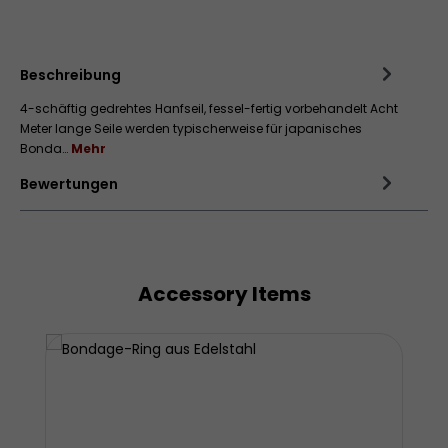
Zum Merkzettel hinzufügen
Beschreibung
4-schäftig gedrehtes Hanfseil, fessel-fertig vorbehandelt Acht
Meter lange Seile werden typischerweise für japanisches
Bonda…
Mehr
Bewertungen
Accessory Items
Produktgalerie überspringen